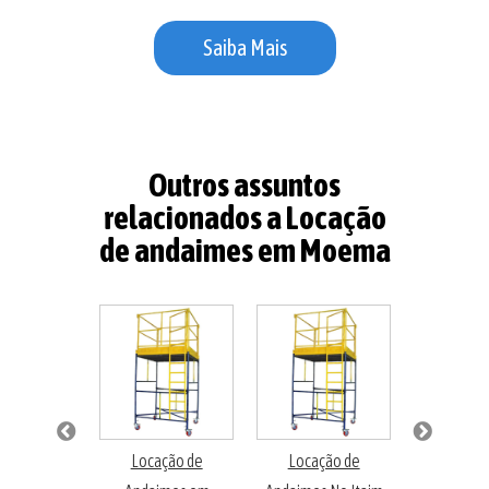
Saiba Mais
Outros assuntos
relacionados a Locação
de andaimes em Moema
enção de
Locação de
Locação de
Locaçã
 Elétricos