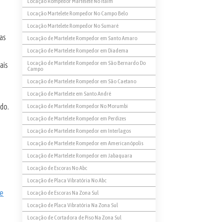
Locação Rompedor Martelete No Itaim
Locação Martelete Rompedor No Campo Belo
Locação Martelete Rompedor No Sumaré
ras
Locação de Martelete Rompedor em Santo Amaro
Locação de Martelete Rompedor em Diadema
Locação de Martelete Rompedor em São Bernardo Do
ais
Campo
Locação de Martelete Rompedor em São Caetano
Locação de Martelete em Santo André
ado.
Locação de Martelete Rompedor No Morumbi
Locação de Martelete Rompedor em Perdizes
Locação de Martelete Rompedor em Interlagos
Locação de Martelete Rompedor em Americanópolis
Locação de Martelete Rompedor em Jabaquara
Locação de Escoras No Abc
Locação de Placa Vibratória No Abc
de
Locação de Escoras Na Zona Sul
Locação de Placa Vibratória Na Zona Sul
Locação de Cortadora de Piso Na Zona Sul