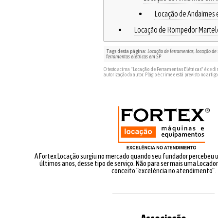
Locação de Andaimes 
Locação de Rompedor Marte
Locação Martelete Rompedor 
Tags desta página:
Locação de ferramentas, locação de 
ferramentas elétricas em SP
Locação 
O texto acima "
Locação de Ferramentas Elétricas
" é de d
autorização do autor. Plágio é crime e está previsto no artigo
Locaçã
Locação de Ma
Locação de Martelete Rompedo
Locação de Martelete Rompedor
Locação
A Fortex Locação surgiu no mercado quando seu fundador percebeu
Locação d
últimos anos, desse tipo de serviço. Não para ser mais uma Locado
conceito "excelência no atendimento".
Locação de Martelete R
Locação de Placa Vib
Locação de Placa Vibratória 