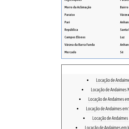
Morro da Aclimação
Bairro
Paraíso
Várzea
Pari
Anhan
República
Santa 
Campos Elíseos
Luz
Várzea da Barra Funda
Anhan
Mercado
Sé
Locação de Andai
Locação de Andaimes 
Locação de Andaimes e
Locação de Andaimes em 
Locação de Andaimes
Locação de Andaimes em I