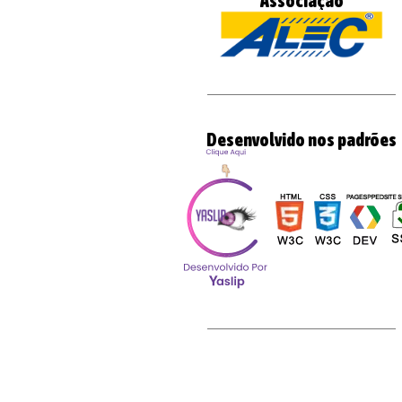
Associação
Locação de Cortadora de Pi
Locação de Duto para Entulh
Locação de Duto para Entulho 
Locação de Motor V
Manutenção de Ma
Desenvolvido nos padrões
Locação de Andaim
Locação de Pistola
Locação de Pla
Locação de Andaim
Locação de Andaimes Na Zona 
Locação de Rompedor
Locação de Curvador de Tubo
Locação de Cortadora de Piso
Locação de Ferramen