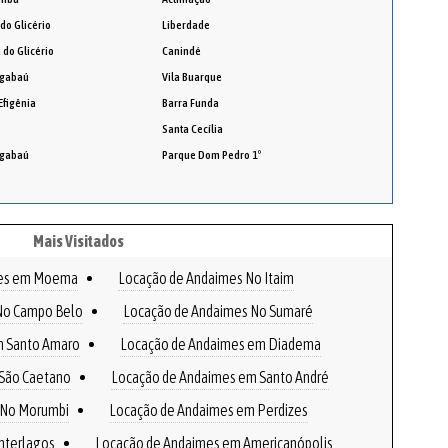
 do Glicério
Liberdade
 do Glicério
Canindé
gabaú
Vila Buarque
Efigênia
Barra Funda
Santa Cecília
gabaú
Parque Dom Pedro 1º
Mais Visitados
mes em Moema
Locação de Andaimes No Itaim
No Campo Belo
Locação de Andaimes No Sumaré
m Santo Amaro
Locação de Andaimes em Diadema
São Caetano
Locação de Andaimes em Santo André
 No Morumbi
Locação de Andaimes em Perdizes
nterlagos
Locação de Andaimes em Americanópolis