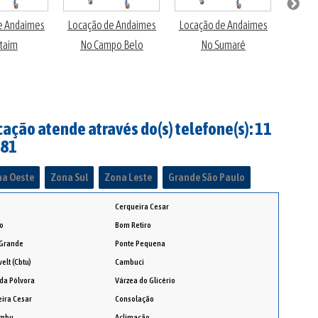
e Andaimes
Locação de Andaimes
Locação de Andaimes
Locaç
Itaim
No Campo Belo
No Sumaré
em 
ação atende através do(s) telefone(s): 11
281
a Oeste
Zona Sul
Zona Leste
Grande São Paulo
Cerqueira Cesar
o
Bom Retiro
 Grande
Ponte Pequena
elt (Cbtu)
Cambuci
da Pólvora
Várzea do Glicério
ira Cesar
Consolação
embu
Aclimação