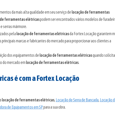
mentos da mais alta qualidade em seu serviço de
locação de ferramentas
 de ferramentas elétricas
podem ser encontrados vários modelos de furadei
es e serras mármore.
lizados pela
locação de ferramentas elétricas
da Fortex Locação garantem m
as principais marcas e fabricantes do mercado para proporcionar aos clientes a
tuição dos equipamentos de
locação de ferramentas elétricas
quando solicit
cio do mercado em
locação de ferramentas elétricas
.
ricas é com a Fortex Locação
ra
locação de ferramentas elétricas
,
Locação de Serra de Bancada
,
Locação 
dora de Equipamentos em SP
para a sua obra.