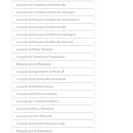
Locação de Cortadora de Piso No Abc
Locação de Cortadora de Piso em Interlagos
Locação de Duto para Entulho em Santo Amaro
Locação de Duto para Entulho No Abc
Locação de Duto para Entulho em Interlagos
Locação de Duto para Entulho Na Zona Sul
Locação de Motor Vibrador
Locação de Compressor Pneumático
Manutenção de Mangotes
Locação de Aspiradores de Pó em SP
Locação de Andaimes Na Zona Norte
Locação de Bomba Lameira
Locação de Pistola Finca Pinos
Locação de Cortadora de Bloco
Locação de Placa Vibratória
Locação de Serra Policorte
Locação de Andaimes Na Zona Leste
Manutenção de Betoneiras