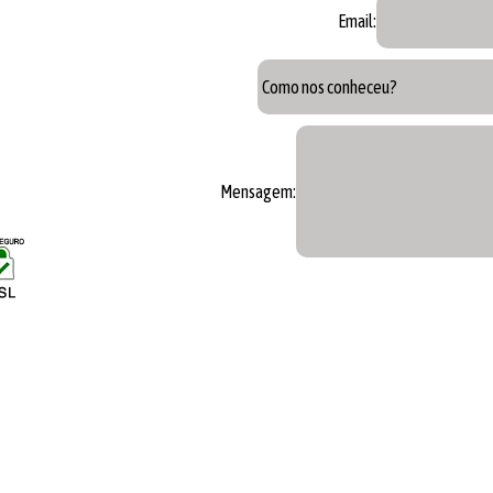
so No Abc
Locação de Cortadora de Piso em Interlagos
Email:
o em Santo Amaro
Locação de Duto para Entulho No Abc
em Interlagos
Locação de Duto para Entulho Na Zona Sul
ibrador
Locação de Compressor Pneumático
ngotes
Locação de Aspiradores de Pó em SP
Mensagem:
es Na Zona Norte
Locação de Bomba Lameira
 Finca Pinos
Locação de Cortadora de Bloco
ca Vibratória
Locação de Serra Policorte
es Na Zona Leste
Manutenção de Betoneiras
Oeste
Manutenção de Equipamentos para Construção Civil
 Pneumático
Manutenção de Motores a Gasolina
Locação de Serra Circular
Locação de Martelo Rompedor
Locação de Alicate Prensa Terminal
Locação de Mini Grua
tas Elétricas
Locação de Bomba Submersível