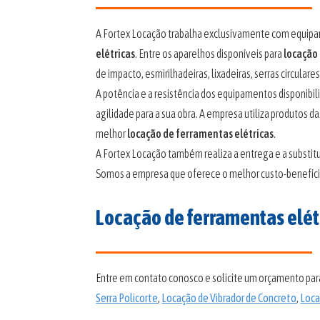
A Fortex Locação trabalha exclusivamente com equipa
elétricas
. Entre os aparelhos disponíveis para
locação
de impacto, esmirilhadeiras, lixadeiras, serras circular
A potência e a resistência dos equipamentos disponibi
agilidade para a sua obra. A empresa utiliza produtos d
melhor
locação de ferramentas elétricas
.
A Fortex Locação também realiza a entrega e a substi
Somos a empresa que oferece o melhor custo-benefí
Locação de ferramentas elét
Entre em contato conosco e solicite um orçamento pa
Serra Policorte
,
Locação de Vibrador de Concreto
,
Loca