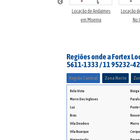
Manutenção de
de
Locação de Andaimes
Locação d
Motores Elétricos
tos
em Moema
No 
Regiões onde a Fortex Loc
5611-1333 / 11 95232-4
Região Central
Zona Norte
Zon
Bela Vista
Bixiga
Morro Dos Ingleses
ParaÍs
Luz
Ponte
Brás
Roosev
Vila Deodoro
Morro 
Vila Buarque
Cerque
Higienópolis
Paca