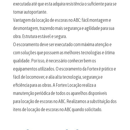
executada até que esta adquira resistência o suficiente para se
tornar autoportante.
Vantagem da locação de escoras no ABC: fácil montagem e
desmontagem, trazendo mais segurança e agilidade para sua
obra. Estrutura estável e segura.
O escoramento deve ser executado com máxima atenção e
com soluções que possuem as melhores tecnologias e ótima
qualidade. Por isso, é necessário conhecer bem os
equipamentos utilizados. O escoramento da Fortex é prático e
fácil de locomover, e alia alta tecnologia, segurança e
eficiência para as obras. A Fortex Locação realiza a
manutenção periódica de todos os aparelhos disponíveis
para locação de escoras no ABC. Realizamos a substituição dos
itens de locação de escoras no ABC quando solicitado.