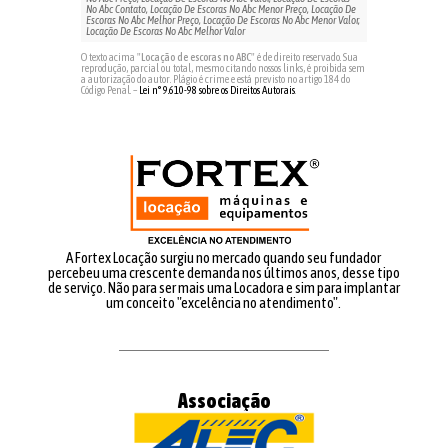
No Abc Contato, Locação De Escoras No Abc Menor Preço, Locação De
Escoras No Abc Melhor Preço, Locação De Escoras No Abc Menor Valor,
Locação De Escoras No Abc Melhor Valor
O texto acima "
Locação de escoras no ABC
" é de direito reservado. Sua
reprodução, parcial ou total, mesmo citando nossos links, é proibida sem
a autorização do autor. Plágio é crime e está previsto no artigo 184 do
Código Penal. –
Lei n° 9.610-98 sobre os Direitos Autorais
.
A Fortex Locação surgiu no mercado quando seu fundador
percebeu uma crescente demanda nos últimos anos, desse tipo
de serviço. Não para ser mais uma Locadora e sim para implantar
um conceito "excelência no atendimento".
Associação