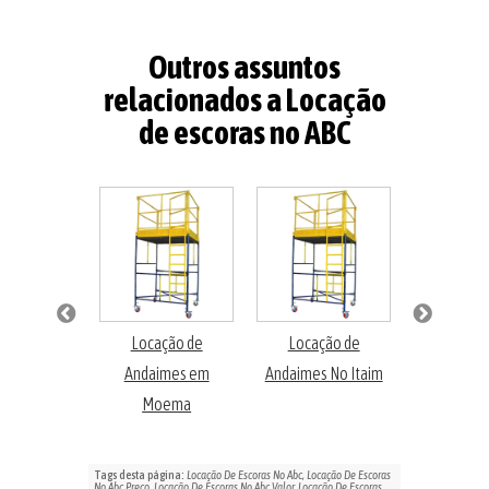
Outros assuntos
relacionados a Locação
de escoras no ABC
enção de
Locação de
Locação de
Locaçã
 Elétricos
Andaimes em
Andaimes No Itaim
Andaimes 
Moema
Bel
Tags desta página:
Locação De Escoras No Abc, Locação De Escoras
No Abc Preço, Locação De Escoras No Abc Valor, Locação De Escoras