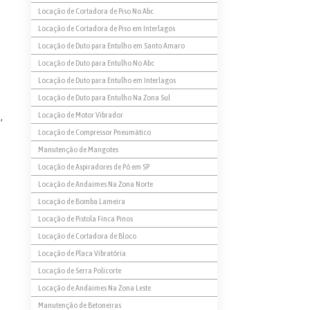
Locação de Cortadora de Piso No Abc
Locação de Cortadora de Piso em Interlagos
Locação de Duto para Entulho em Santo Amaro
Locação de Duto para Entulho No Abc
Locação de Duto para Entulho em Interlagos
Locação de Duto para Entulho Na Zona Sul
Locação de Motor Vibrador
,
Locação de Compressor Pneumático
Manutenção de Mangotes
Locação de Aspiradores de Pó em SP
Locação de Andaimes Na Zona Norte
Locação de Bomba Lameira
Locação de Pistola Finca Pinos
Locação de Cortadora de Bloco
Locação de Placa Vibratória
Locação de Serra Policorte
Locação de Andaimes Na Zona Leste
Manutenção de Betoneiras