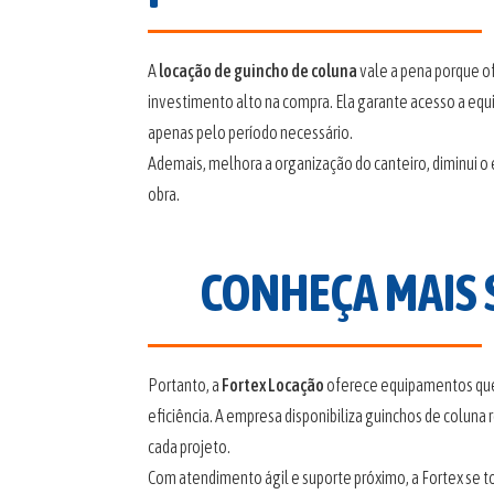
A
locação de guincho de coluna
vale a pena porque of
investimento alto na compra. Ela garante acesso a eq
apenas pelo período necessário.
Ademais, melhora a organização do canteiro, diminui o e
obra.
CONHEÇA MAIS 
Portanto, a
Fortex Locação
oferece equipamentos que 
eficiência. A empresa disponibiliza guinchos de coluna
cada projeto.
Com atendimento ágil e suporte próximo, a Fortex se t