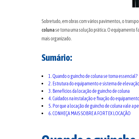
Sobretudo, em obras com vários pavimentos, o transporte
coluna
se torna uma solução prática. O equipamento fac
mais organizado.
Sumário:
1. Quando o guincho de coluna se torna essencial?
2. Estrutura do equipamento e sistema de elevaçã
3. Benefícios da locação de guincho de coluna
4. Cuidados na instalação e fixação do equipament
5. Por que a locação de guincho de coluna vale a p
6. CONHEÇA MAIS SOBRE A FORTEX LOCAÇÃO