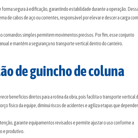
de forma segura à edificação, garantindo estabilidade durante a operação. Dess
tema de cabos de aço ou correntes, responsável por elevar e descer a carga co
nto comandos simples permitem movimentos precisos. Por fim, esse conjunto
manual e mantém a segurança no transporte vertical dentro do canteiro.
ção de guincho de coluna
rece benefícios diretos para a rotina da obra, pois facilita o transporte vertical 
orço físico da equipe, diminui riscos de acidentes e agiliza etapas que depend
tenção, garante equipamentos revisados e permite ajustar o uso conforme a
o e produtivo.