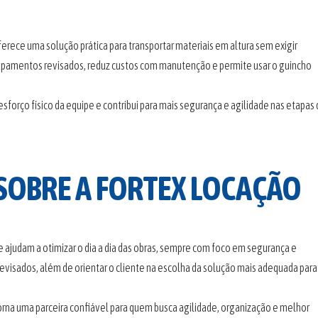
erece uma solução prática para transportar materiais em altura sem exigir
uipamentos revisados, reduz custos com manutenção e permite usar o guincho
sforço físico da equipe e contribui para mais segurança e agilidade nas etapas
SOBRE A FORTEX LOCAÇÃO
ajudam a otimizar o dia a dia das obras, sempre com foco em segurança e
 revisados, além de orientar o cliente na escolha da solução mais adequada para
orna uma parceira confiável para quem busca agilidade, organização e melhor