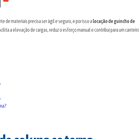
 de materiais precisa ser ágil e seguro, e por isso a
locação de guincho de
ilita a elevação de cargas, reduz o esforço manual e contribui para um canteir
o
o
ena?