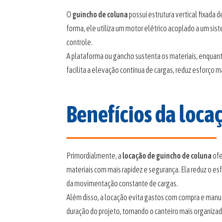
O
guincho de coluna
possui estrutura vertical fixada 
forma, ele utiliza um motor elétrico acoplado a um sis
controle.
A plataforma ou gancho sustenta os materiais, enqua
facilita a elevação contínua de cargas, reduz esforço 
Benefícios da loca
Primordialmente, a
locação de guincho de coluna
ofe
materiais com mais rapidez e segurança. Ela reduz o esf
da movimentação constante de cargas.
Além disso, a locação evita gastos com compra e manu
duração do projeto, tornando o canteiro mais organizad