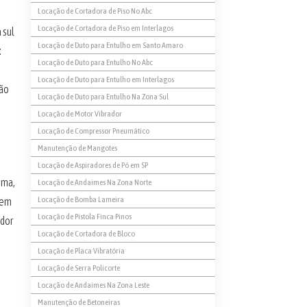
Locação de Cortadora de Piso No Abc
Locação de Cortadora de Piso em Interlagos
 sul
Locação de Duto para Entulho em Santo Amaro
:
Locação de Duto para Entulho No Abc
Locação de Duto para Entulho em Interlagos
ção
Locação de Duto para Entulho Na Zona Sul
Locação de Motor Vibrador
Locação de Compressor Pneumático
Manutenção de Mangotes
Locação de Aspiradores de Pó em SP
ema,
Locação de Andaimes Na Zona Norte
Locação de Bomba Lameira
 em
Locação de Pistola Finca Pinos
edor
Locação de Cortadora de Bloco
Locação de Placa Vibratória
Locação de Serra Policorte
Locação de Andaimes Na Zona Leste
Manutenção de Betoneiras