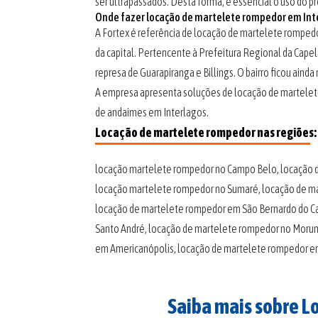
ser ultrapassados. Desta forma, é essencial o uso do pr
Onde fazer locação de martelete rompedor em Int
A Fortex é referência de locação de martelete rompedor
da capital. Pertencente à Prefeitura Regional da Capel
represa de Guarapiranga e Billings. O bairro ficou ain
A empresa apresenta soluções de locação de martelete
de andaimes em Interlagos.
Locação de martelete rompedor nas regiões:
locação martelete rompedor no Campo Belo, locação 
locação martelete rompedor no Sumaré, locação de m
locação de martelete rompedor em São Bernardo do C
Santo André, locação de martelete rompedor no Moru
em Americanópolis, locação de martelete rompedor em
Saiba mais sobre 