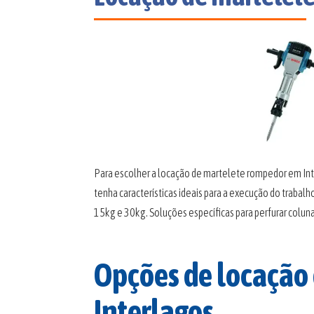
Para escolher a locação de martelete rompedor em Int
tenha características ideais para a execução do traba
15kg e 30kg. Soluções específicas para perfurar colunas
Opções de locação
Interlagos