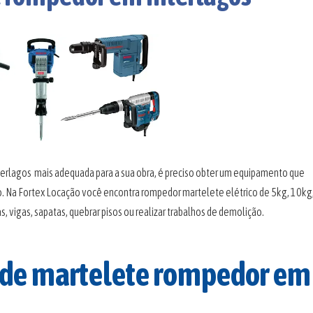
erlagos mais adequada para a sua obra, é preciso obter um equipamento que
lho. Na Fortex Locação você encontra rompedor martelete elétrico de 5kg, 10kg
, vigas, sapatas, quebrar pisos ou realizar trabalhos de demolição.
 de martelete rompedor em