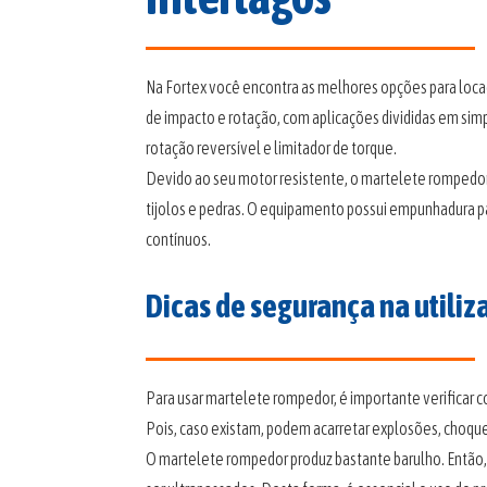
Na Fortex você encontra as melhores opções para lo
de impacto e rotação, com aplicações divididas em sim
rotação reversível e limitador de torque.
Devido ao seu motor resistente, o martelete rompedor
tijolos e pedras. O equipamento possui empunhadura p
contínuos.
Dicas de segurança na utili
Para usar martelete rompedor, é importante verificar 
Pois, caso existam, podem acarretar explosões, choque
O martelete rompedor produz bastante barulho. Então, 