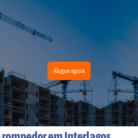
Alugue agora
 rompedor em Interlagos