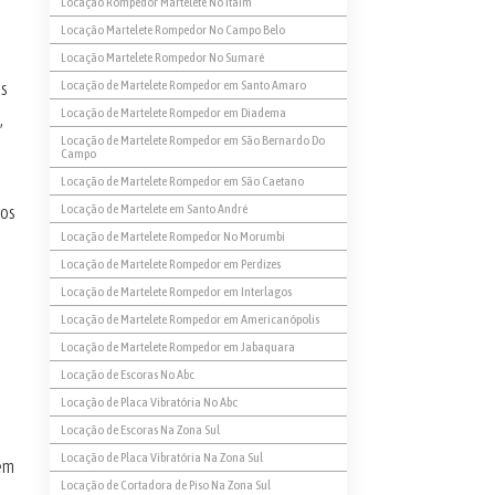
Locação Rompedor Martelete No Itaim
Locação Martelete Rompedor No Campo Belo
Locação Martelete Rompedor No Sumaré
Locação de Martelete Rompedor em Santo Amaro
es
Locação de Martelete Rompedor em Diadema
,
Locação de Martelete Rompedor em São Bernardo Do
Campo
Locação de Martelete Rompedor em São Caetano
Locação de Martelete em Santo André
hos
Locação de Martelete Rompedor No Morumbi
Locação de Martelete Rompedor em Perdizes
Locação de Martelete Rompedor em Interlagos
Locação de Martelete Rompedor em Americanópolis
Locação de Martelete Rompedor em Jabaquara
Locação de Escoras No Abc
Locação de Placa Vibratória No Abc
Locação de Escoras Na Zona Sul
Locação de Placa Vibratória Na Zona Sul
vem
Locação de Cortadora de Piso Na Zona Sul