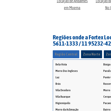
de
Locação de Andaimes
Locação d
Motores Elétricos
tos
em Moema
No 
Regiões onde a Fortex Loc
5611-1333 / 11 95232-4
Região Central
Zona Norte
Zon
Bela Vista
Bixiga
Morro Dos Ingleses
ParaÍs
Luz
Ponte
Brás
Roosev
Vila Deodoro
Morro 
Vila Buarque
Cerque
Higienópolis
Paca
Morro da Aclimação
Bairro