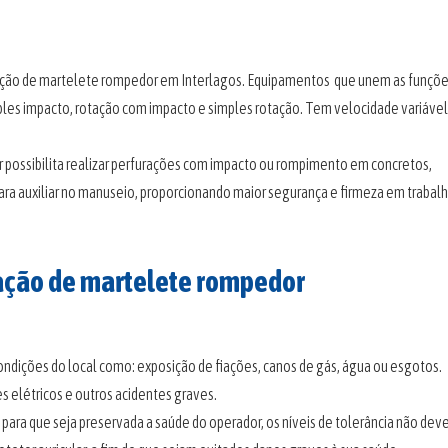
cação de martelete rompedor em Interlagos. Equipamentos que unem as funçõ
ples impacto, rotação com impacto e simples rotação. Tem velocidade variável
 possibilita realizar perfurações com impacto ou rompimento em concretos,
ara auxiliar no manuseio, proporcionando maior segurança e firmeza em trabal
zação de martelete rompedor
condições do local como: exposição de fiações, canos de gás, água ou esgotos.
s elétricos e outros acidentes graves.
para que seja preservada a saúde do operador, os níveis de tolerância não de