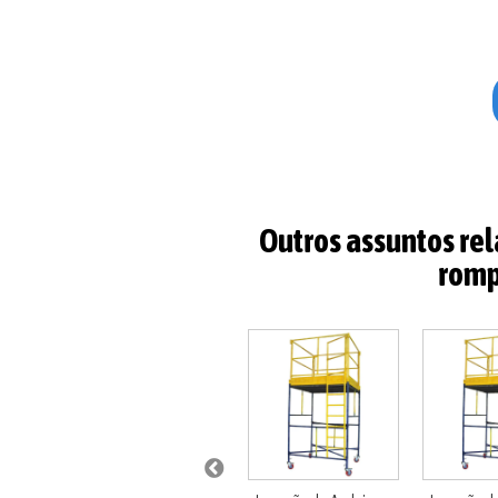
Outros assuntos re
romp
Manutenção de