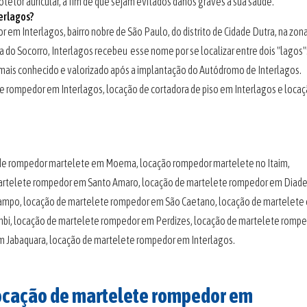
otetor auricular, a fim de que sejam evitados danos graves à sua saúde.
erlagos?
 em Interlagos, bairro nobre de São Paulo, do distrito de Cidade Dutra, na zona
a do Socorro, Interlagos recebeu esse nome por se localizar entre dois "lagos"
da mais conhecido e valorizado após a implantação do Autódromo de Interlagos.
 rompedor em Interlagos, locação de cortadora de piso em Interlagos e loca
de rompedor martelete em Moema, locação rompedor martelete no Itaim,
artelete rompedor em Santo Amaro, locação de martelete rompedor em Diad
ampo, locação de martelete rompedor em São Caetano, locação de martelete
mbi, locação de martelete rompedor em Perdizes, locação de martelete romp
 Jabaquara, locação de martelete rompedor em Interlagos.
Locação de martelete rompedor em