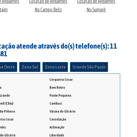
e Andaimes
Locação de Andaimes
Locação de Andaimes
Locaç
Itaim
No Campo Belo
No Sumaré
em 
ação atende através do(s) telefone(s): 11
281
a Oeste
Zona Sul
Zona Leste
Grande São Paulo
Cerqueira Cesar
o
Bom Retiro
 Grande
Ponte Pequena
elt (Cbtu)
Cambuci
da Pólvora
Várzea do Glicério
ira Cesar
Consolação
embu
Aclimação
 do Glicério
Liberdade