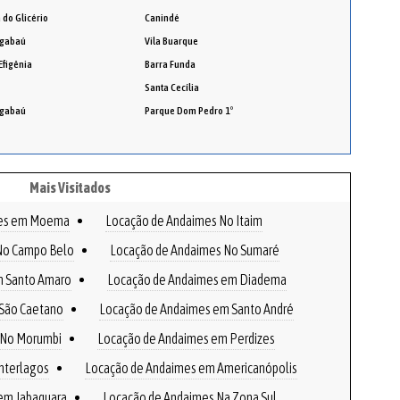
 do Glicério
Canindé
gabaú
Vila Buarque
Efigênia
Barra Funda
Santa Cecília
gabaú
Parque Dom Pedro 1º
Mais Visitados
mes em Moema
Locação de Andaimes No Itaim
No Campo Belo
Locação de Andaimes No Sumaré
m Santo Amaro
Locação de Andaimes em Diadema
São Caetano
Locação de Andaimes em Santo André
 No Morumbi
Locação de Andaimes em Perdizes
nterlagos
Locação de Andaimes em Americanópolis
em Jabaquara
Locação de Andaimes Na Zona Sul