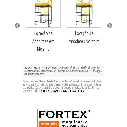
enção de
Locação de
Locação de
Locaçã
 Elétricos
Andaimes em
Andaimes No Itaim
Andaimes 
Moema
Bel
Tags desta página:
Aluguel de rosqueadeira, preço de aluguel de
rosqueadeira, rosqueadeira, locação de rosqueadeira em SP, locação
de equipamentos
O texto acima "
Locação de Rosqueadeira
" é de direito reservado. Sua
reprodução, parcial ou total, mesmo citando nossos links, é proibida sem
a autorização do autor. Plágio é crime e está previsto no artigo 184 do
Código Penal. –
Lei n° 9.610-98 sobre os Direitos Autorais
.